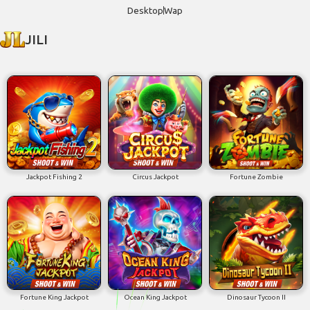
Desktop
Wap
JILI
Jackpot Fishing 2
Circus Jackpot
Fortune Zombie
Fortune King Jackpot
Ocean King Jackpot
Dinosaur Tycoon II