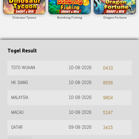
Dinosaur Tycoon
Bombing Fishing
Dragon Fortune
Togel Result
TOTO WUHAN
10-08-2026
0410
HK SIANG
10-08-2026
8556
MALAYSIA
10-08-2026
9804
MACAU
10-08-2026
5247
QATAR
09-08-2026
3415