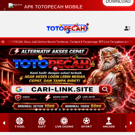
DOWNLOAD
APK TOTOPECAH MOBILE
x
Solusi Anti-Blokir & Login Tercepat.
OPECAH, Situs Judi Online Resmi Terbesar, Terbaik & Terpercaya. RTP Live Terupdate dan Terakurat !
TOGEL
SLOT
LIVE CASINO
SPORT
ARCADE
SABU