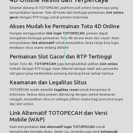
Selamat datang di
TOTOPECAH
, platform judi online terpercaya yang
menyediakan layanan
Toto 4D
resmi dan berbagai permainan
slot online
gacor
dengan RTP tinggi untuk pemain Indonesia.
Akses Mudah ke Permainan Toto 4D Online
Dengan menggunakan
link login TOTOPECAH
, pemain dapat
mengakses berbagai permainan Toto 4D secara aman dan cepat. Kami
menyediakan
link alternatif
untuk memastikan Anda tetap bisa login
meskipun situs utama sedang diblokir.
Permainan Slot Gacor dan RTP Tertinggi
Selain Toto 4D,
TOTOPECAH
juga menghadirkan pilihan
slot online
terbaik dengan RTP tinggi. Kami dikenal sebagai salah satu penyedia
slot gacor
yang memberikan peluang menang besar setiap harinya.
Keamanan dan Legalitas Situs
TOTOPECAH sudah memiliki
legalitas resmi
untuk beroperasi di
Indonesia. Semua data pemain dilindungi dengan sistem keamanan
canggih, menjadikan situs ini sebagai pilihan utama bagi pencinta togel
dan slot online.
Link Alternatif TOTOPECAH dan Versi
Mobile (WAP)
Kami menyediakan
link alternatif login TOTOPECAH
untuk
menghindari kendala akses. Selain itu, tersedia juga versi
totopecah