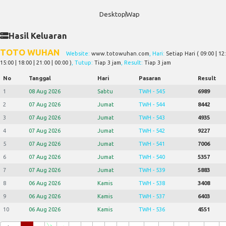
Desktop
Wap
Hasil Keluaran
TOTO WUHAN
Website:
www.totowuhan.com
, Hari:
Setiap Hari ( 09:00 | 12:
15:00 | 18:00 | 21:00 | 00:00 )
, Tutup:
Tiap 3 jam
, Result:
Tiap 3 jam
No
Tanggal
Hari
Pasaran
Result
1
08 Aug 2026
Sabtu
TWH - 545
6989
2
07 Aug 2026
Jumat
TWH - 544
8442
3
07 Aug 2026
Jumat
TWH - 543
4935
4
07 Aug 2026
Jumat
TWH - 542
9227
5
07 Aug 2026
Jumat
TWH - 541
7006
6
07 Aug 2026
Jumat
TWH - 540
5357
7
07 Aug 2026
Jumat
TWH - 539
5883
8
06 Aug 2026
Kamis
TWH - 538
3408
9
06 Aug 2026
Kamis
TWH - 537
6403
10
06 Aug 2026
Kamis
TWH - 536
4551