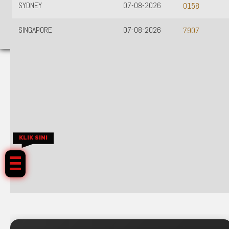
SYDNEY
07-08-2026
0158
SINGAPORE
07-08-2026
7907
KLIK SINI