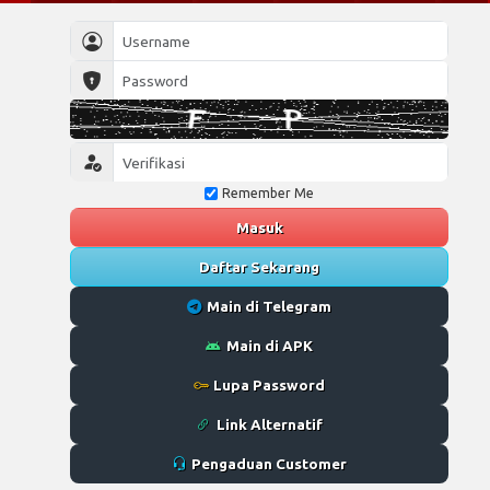
Remember Me
Masuk
Daftar Sekarang
Main di Telegram
Main di APK
Lupa Password
Link Alternatif
Pengaduan Customer