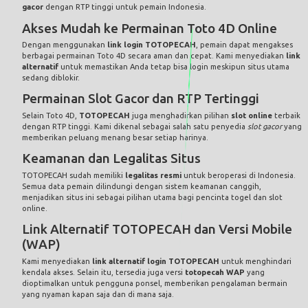
gacor
dengan RTP tinggi untuk pemain Indonesia.
Akses Mudah ke Permainan Toto 4D Online
Dengan menggunakan
link login TOTOPECAH
, pemain dapat mengakses
berbagai permainan Toto 4D secara aman dan cepat. Kami menyediakan
link
alternatif
untuk memastikan Anda tetap bisa login meskipun situs utama
sedang diblokir.
Permainan Slot Gacor dan RTP Tertinggi
Selain Toto 4D,
TOTOPECAH
juga menghadirkan pilihan
slot online
terbaik
dengan RTP tinggi. Kami dikenal sebagai salah satu penyedia
slot gacor
yang
memberikan peluang menang besar setiap harinya.
Keamanan dan Legalitas Situs
TOTOPECAH sudah memiliki
legalitas resmi
untuk beroperasi di Indonesia.
Semua data pemain dilindungi dengan sistem keamanan canggih,
menjadikan situs ini sebagai pilihan utama bagi pencinta togel dan slot
online.
Link Alternatif TOTOPECAH dan Versi Mobile
(WAP)
Kami menyediakan
link alternatif login TOTOPECAH
untuk menghindari
kendala akses. Selain itu, tersedia juga versi
totopecah WAP
yang
dioptimalkan untuk pengguna ponsel, memberikan pengalaman bermain
yang nyaman kapan saja dan di mana saja.