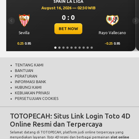
SPAIN LA LIGA
August 16, 2026 — 00:30 WIB
0 : 0
Previous
Ne
BET NOW
 Vallecano
Alaves
Ge
0.25
0.95
0.00
0.62
0.00
TENTANG KAMI
BANTUAN
PERATURAN
INFORMASI BANK
HUBUNGI KAMI
KEBIJAKAN PRIVASI
PERSETUJUAN COOKIES
TOTOPECAH: Situs Link Login Toto 4D
Online Resmi dan Terpercaya
Selamat datang di
TOTOPECAH
, platform judi online terpercaya yang
menyediakan layanan
Toto 4D
resmi dan berbagai permainan
slot online