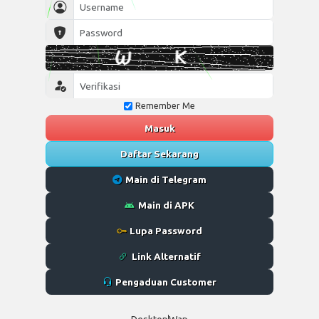
Remember Me
Masuk
Daftar Sekarang
Main di Telegram
Main di APK
Lupa Password
Link Alternatif
Pengaduan Customer
Desktop
Wap