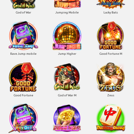
God of War
Jumping Mobile
Lucky Bats
Rave Jump mobile
Jump Higher
Good Fortune M
Good Fortune
God of War M
Zeus