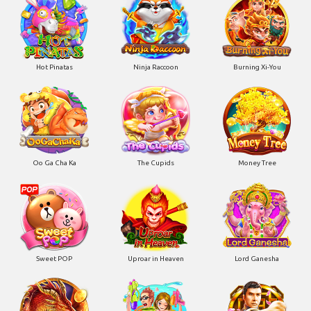
Hot Pinatas
Ninja Raccoon
Burning Xi-You
Oo Ga Cha Ka
The Cupids
Money Tree
Sweet POP
Uproar in Heaven
Lord Ganesha