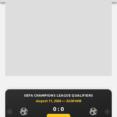
UEFA CHAMPIONS LEAGUE QUALIFIERS
August 11, 2026 — 22:00 WIB
0 : 0
Previous
Next