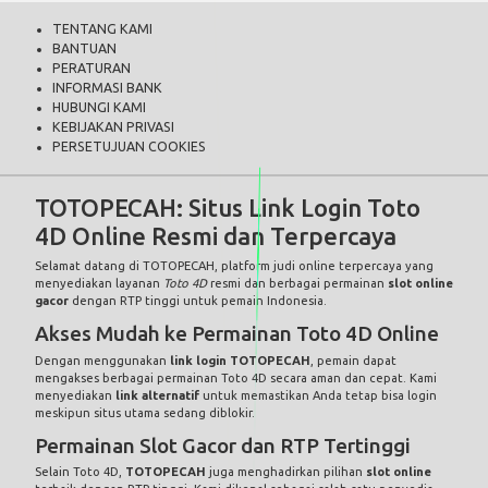
TENTANG KAMI
BANTUAN
PERATURAN
INFORMASI BANK
HUBUNGI KAMI
KEBIJAKAN PRIVASI
PERSETUJUAN COOKIES
TOTOPECAH: Situs Link Login Toto
4D Online Resmi dan Terpercaya
Selamat datang di
TOTOPECAH
, platform judi online terpercaya yang
menyediakan layanan
Toto 4D
resmi dan berbagai permainan
slot online
gacor
dengan RTP tinggi untuk pemain Indonesia.
Akses Mudah ke Permainan Toto 4D Online
Dengan menggunakan
link login TOTOPECAH
, pemain dapat
mengakses berbagai permainan Toto 4D secara aman dan cepat. Kami
menyediakan
link alternatif
untuk memastikan Anda tetap bisa login
meskipun situs utama sedang diblokir.
Permainan Slot Gacor dan RTP Tertinggi
Selain Toto 4D,
TOTOPECAH
juga menghadirkan pilihan
slot online