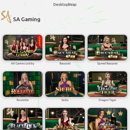
Desktop
Wap
SA Gaming
All Games Lobby
Baccarat
Speed Baccarat
Roulette
Sicbo
Dragon Tiger