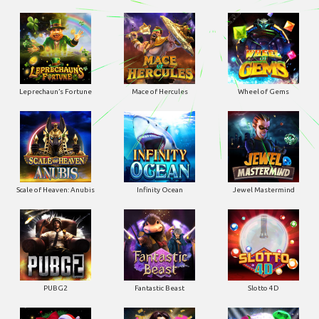
Leprechaun’s Fortune
Mace of Hercules
Wheel of Gems
Scale of Heaven: Anubis
Infinity Ocean
Jewel Mastermind
PUBG2
Fantastic Beast
Slotto 4D