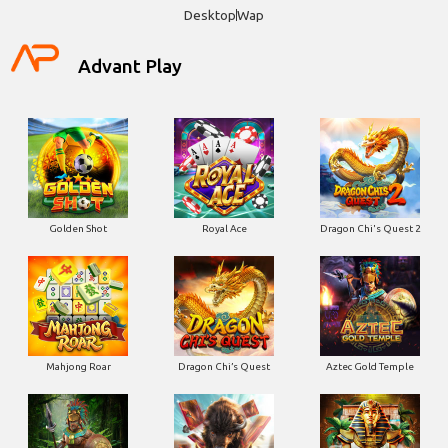
Advant Play
Golden Shot
Royal Ace
Dragon Chi's Quest 2
Mahjong Roar
Dragon Chi’s Quest
Aztec Gold Temple