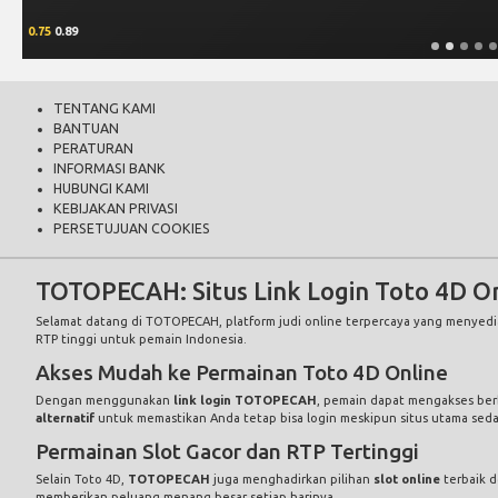
0.75
0.77
TENTANG KAMI
BANTUAN
PERATURAN
INFORMASI BANK
HUBUNGI KAMI
KEBIJAKAN PRIVASI
PERSETUJUAN COOKIES
TOTOPECAH: Situs Link Login Toto 4D O
Selamat datang di
TOTOPECAH
, platform judi online terpercaya yang menyed
RTP tinggi untuk pemain Indonesia.
Akses Mudah ke Permainan Toto 4D Online
Dengan menggunakan
link login TOTOPECAH
, pemain dapat mengakses ber
alternatif
untuk memastikan Anda tetap bisa login meskipun situs utama sedan
Permainan Slot Gacor dan RTP Tertinggi
Selain Toto 4D,
TOTOPECAH
juga menghadirkan pilihan
slot online
terbaik d
memberikan peluang menang besar setiap harinya.