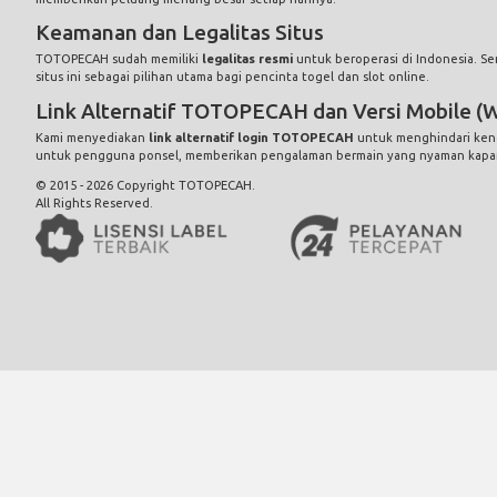
Keamanan dan Legalitas Situs
TOTOPECAH sudah memiliki
legalitas resmi
untuk beroperasi di Indonesia. S
situs ini sebagai pilihan utama bagi pencinta togel dan slot online.
Link Alternatif TOTOPECAH dan Versi Mobile (
Kami menyediakan
link alternatif login TOTOPECAH
untuk menghindari kenda
untuk pengguna ponsel, memberikan pengalaman bermain yang nyaman kapan 
© 2015 - 2026 Copyright TOTOPECAH.
All Rights Reserved.