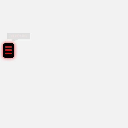
KLIK SINI