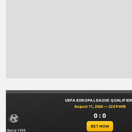
UEFA CHAMPIONS 
August 11, 20
0 
Previous
BET
Bodo Glimt