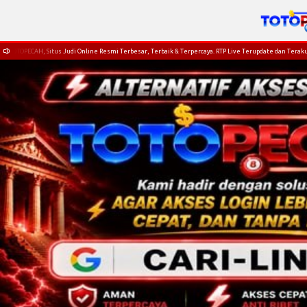
AH, Situs Judi Online Resmi Terbesar, Terbaik & Terpercaya. RTP Live Terupdate dan Terakurat !